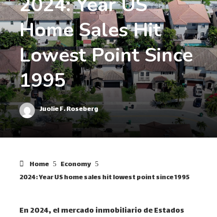
2024: Year US
Home Sales Hit
Lowest Point Since
1995
Juolie F. Roseberg
Home
Economy
2024: Year US home sales hit lowest point since 1995
En 2024, el mercado inmobiliario de Estados